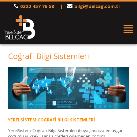
0322 457 76 58
|
bilgi@belcag.com.tr
Coğrafi Bilgi Sistemleri
YERELSİSTEM COĞRAFİ BİLGİ SİSTEMLERİ
YerelSistem Coğrafi Bilgi Sistemleri ihtiyaçlarınıza en uygun
çözümü yüksek lisans ücretleri ödemeden çözüm